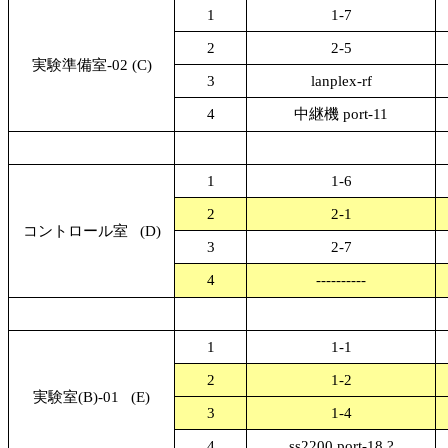
1
1-7
2
2-5
実験準備室-02 (C)
3
lanplex-rf
4
中継機 port-11
1
1-6
2
2-1
コントロール室
(D)
3
2-7
4
----------
1
1-1
2
1-2
実験室(B)-01
(E)
3
1-4
4
ss2200 port-18 ?