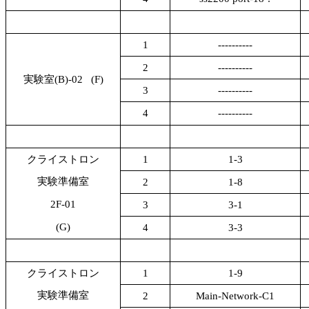
1
----------
2
----------
実験室(B)-02
(F)
3
----------
4
----------
クライストロン
1
1-3
実験準備室
2
1-8
2F-01
3
3-1
(G)
4
3-3
クライストロン
1
1-9
実験準備室
2
Main-Network-C1