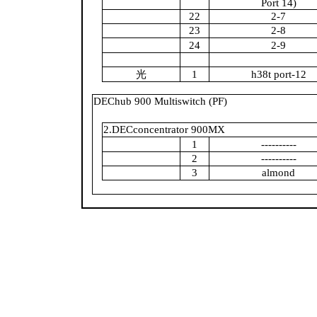
Port 14)
22
2-7
23
2-8
24
2-9
光
1
h38t port-12
DEChub 900 Multiswitch (PF)
2.DECconcentrator 900MX
1
----------
2
----------
3
almond