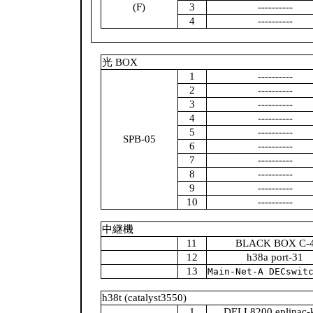
(F)
3
----------
4
----------
光 BOX
1
----------
2
----------
3
----------
4
----------
5
----------
SPB-05
6
----------
7
----------
8
----------
9
----------
10
----------
中継機
11
BLACK BOX C-
12
h38a port-31
13
Main-Net-A DECswit
h38t (catalyst3550)
1
DELL8200 eplinac-