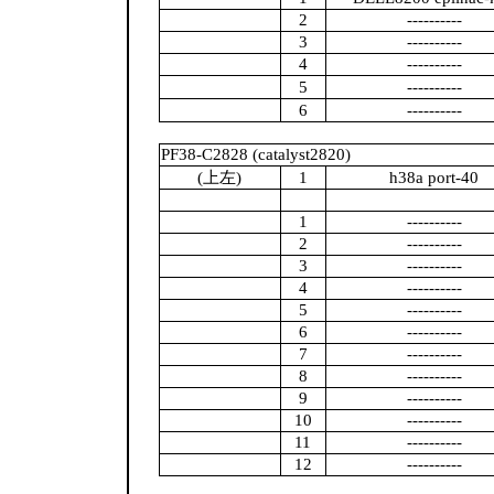
2
----------
3
----------
4
----------
5
----------
6
----------
PF38-C2828 (catalyst2820)
(上左)
1
h38a port-40
1
----------
2
----------
3
----------
4
----------
5
----------
6
----------
7
----------
8
----------
9
----------
10
----------
11
----------
12
----------