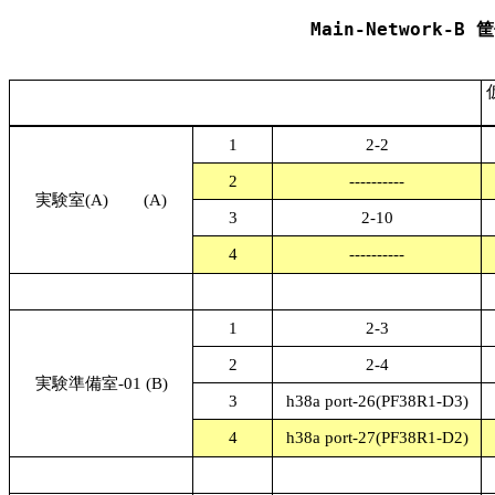
Main-Network-
1
2-2
2
----------
実験室(A)
(A)
3
2-10
4
----------
1
2-3
2
2-4
実験準備室-01 (B)
3
h38a port-26(PF38R1-D3)
4
h38a port-27(PF38R1-D2)