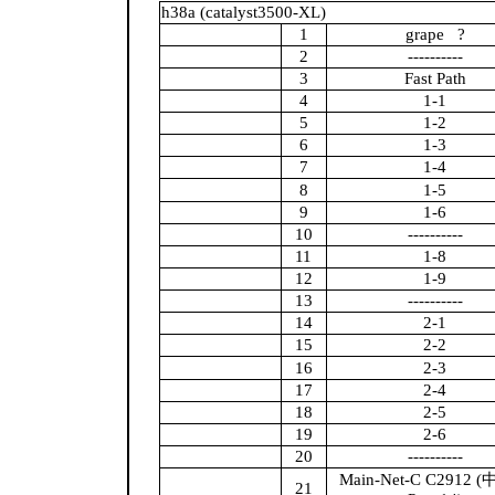
h38a (catalyst3500-XL)
1
grape
?
2
----------
3
Fast Path
4
1-1
5
1-2
6
1-3
7
1-4
8
1-5
9
1-6
10
----------
11
1-8
12
1-9
13
----------
14
2-1
15
2-2
16
2-3
17
2-4
18
2-5
19
2-6
20
----------
Main-Net-C
C2912
(
21