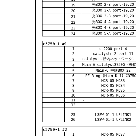
光BOX 2-B port-19,20
19
光BOX 3-A port-19,20
20
光BOX 3-B port-19,20
21
光BOX 4-A port-19,20
22
光BOX 4-B port-19,20
23
光BOX 5-A port-19,20
24
c3750-1 #1
1
ss2200 port-4
2
catalystrf2 port-11
catalyst（所内ネットワーク） 
3
Main-A catalyst3750G (
4
Main-C 中継BOX 22
5
6
PF-Ring (Main-D-1) C375
7
MCR-05 MC33
8
MCR-05 MC34
9
MCR-05 MC35
10
MCR-05 MC36
11
-
12
-
25
L3SW-01-1 UPLINK1
26
L3SW-01-1 UPLINK2
c3750-1 #2
1
MCR-05 MC37