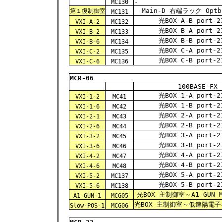
-
MC130
Main-D 右端ラック Optbo
第１復制御室
MC131
光BOX A-B port-2
VXI-A-2
MC132
光BOX B-A port-2
VXI-B-2
MC133
光BOX B-B port-2
VXI-B-6
MC134
光BOX C-A port-2
VXI-C-2
MC135
光BOX C-B port-2
VXI-C-6
MC136
MCR-06
100BASE-FX
光BOX 1-A port-2
VXI-1-2
MC41
光BOX 1-B port-2
VXI-1-6
MC42
光BOX 2-A port-2
VXI-2-1
MC43
光BOX 2-B port-2
VXI-2-6
MC44
光BOX 3-A port-2
VXI-3-2
MC45
光BOX 3-B port-2
VXI-3-6
MC46
光BOX 4-A port-2
VXI-4-2
MC47
光BOX 4-B port-2
VXI-4-6
MC48
光BOX 5-A port-2
VXI-5-2
MC137
光BOX 5-B port-2
VXI-5-6
MC138
光BOX 主制御室～A1-GUN M
A1-GUN-1
MCG05
光BOX 主制御室～低速陽電子ギ
Slow-POS-1
MCG06