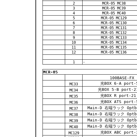
2
MCR-05 MC38
3
MCR-05 MC39
4
MCR-05 MC40
5
MCR-05 MC129
6
MCR-05 MC130
7
MCR-05 MC131
8
MCR-05 MC132
9
MCR-05 MC133
10
MCR-05 MC134
11
MCR-05 MC135
12
MCR-05 MC136
1
-
MCR-05
100BASE-FX
光BOX 6-A port-
MC33
光BOX 5-B port-2
MC34
光BOX R port-21
MC35
光BOX ATS port-
MC36
Main-D 右端ラック Optbo
MC37
Main-D 右端ラック Optbo
MC38
Main-D 右端ラック Optbo
MC39
Main-D 右端ラック Optbo
MC40
光BOX ABC port-
MC129