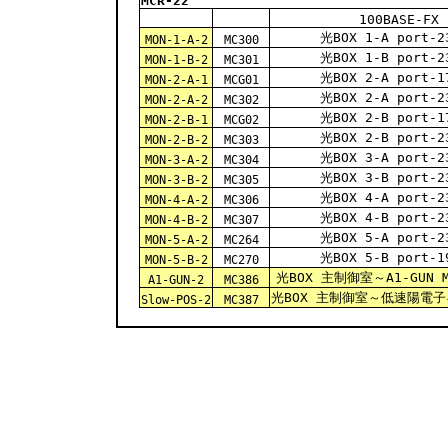
MCR-22
100BASE-FX
光BOX 1-A port-2
MON-1-A-2
MC300
光BOX 1-B port-2
MON-1-B-2
MC301
光BOX 2-A port-1
MON-2-A-1
MCG01
光BOX 2-A port-2
MON-2-A-2
MC302
光BOX 2-B port-1
MON-2-B-1
MCG02
光BOX 2-B port-2
MON-2-B-2
MC303
光BOX 3-A port-2
MON-3-A-2
MC304
光BOX 3-B port-2
MON-3-B-2
MC305
光BOX 4-A port-2
MON-4-A-2
MC306
光BOX 4-B port-2
MON-4-B-2
MC307
光BOX 5-A port-2
MON-5-A-2
MC264
光BOX 5-B port-1
MON-5-B-2
MC270
光BOX 主制御室～A1-GUN M
A1-GUN-2
MC386
光BOX 主制御室～低速陽電子ギ
Slow-POS-2
MC387