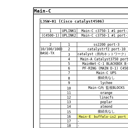
Main-C
L3SW-01 (Cisco catalyst4506)
1
UPLINK1
Main-C c3750-1 #1 port-
(C4500-1)
UPLINK2
Main-C c3750-1 #1 port-
2
1
ss2200 port-3
10/100/1000
2
catalystrf2 port-10
BASE-TX
catalyst（所内ネットワーク） 
3
4
Main-A Catalyst3750 por
5
MainNet-C-1 BLACKBOX B
6
PF-RING (MAIN D-1) C45
7
Main-C UPS
接続先なし
8
9
lychee
Main-C内 監視BLOCKS
10
11
orange
12
linacfs
13
poplar
14
almond
接続先なし
15
16
Main-E buffalo-is2 port 
17
-
18
-