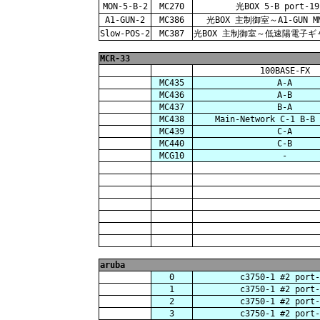
MON-5-B-2
MC270
光BOX 5-B port-19
A1-GUN-2
MC386
光BOX 主制御室～A1-GUN MM
Slow-POS-2
MC387
光BOX 主制御室～低速陽電子ギャラ
MCR-33
100BASE-FX
MC435
A-A
MC436
A-B
MC437
B-A
MC438
Main-Network C-1 B-B 
MC439
C-A
MC440
C-B
MCG10
-
aruba
0
c3750-1 #2 port-
1
c3750-1 #2 port-
2
c3750-1 #2 port-
3
c3750-1 #2 port-