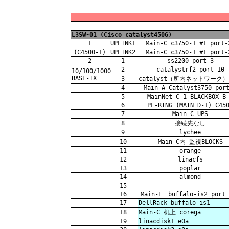
L3SW-01 (Cisco catalyst4506)
1
UPLINK1
Main-C c3750-1 #1 port-
(C4500-1)
UPLINK2
Main-C c3750-1 #1 port-
2
1
ss2200 port-3
2
catalystrf2 port-10
10/100/1000
BASE-TX
3
catalyst（所内ネットワーク） 
4
Main-A Catalyst3750 por
5
MainNet-C-1 BLACKBOX B
6
PF-RING (MAIN D-1) C45
7
Main-C UPS
8
接続先なし
9
lychee
10
Main-C内 監視BLOCKS
11
orange
12
linacfs
13
poplar
14
almond
15
16
Main-E buffalo-is2 port 
17
DellRack buffalo-is1
18
Main-C 机上 corega
19
linacdisk1 e0a