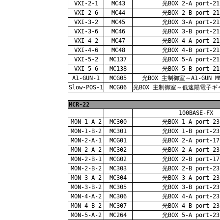
VXI-2-1
MC43
光BOX 2-A port-21
VXI-2-6
MC44
光BOX 2-B port-21
VXI-3-2
MC45
光BOX 3-A port-21
VXI-3-6
MC46
光BOX 3-B port-21
VXI-4-2
MC47
光BOX 4-A port-21
VXI-4-6
MC48
光BOX 4-B port-21
VXI-5-2
MC137
光BOX 5-A port-21
VXI-5-6
MC138
光BOX 5-B port-21
A1-GUN-1
MCG05
光BOX 主制御室～A1-GUN MM
Slow-POS-1
MCG06
光BOX 主制御室～低速陽電子ギャラ
MCR-22
100BASE-FX
MON-1-A-2
MC300
光BOX 1-A port-23
MON-1-B-2
MC301
光BOX 1-B port-23
MON-2-A-1
MCG01
光BOX 2-A port-17
MON-2-A-2
MC302
光BOX 2-A port-23
MON-2-B-1
MCG02
光BOX 2-B port-17
MON-2-B-2
MC303
光BOX 2-B port-23
MON-3-A-2
MC304
光BOX 3-A port-23
MON-3-B-2
MC305
光BOX 3-B port-23
MON-4-A-2
MC306
光BOX 4-A port-23
MON-4-B-2
MC307
光BOX 4-B port-23
MON-5-A-2
MC264
光BOX 5-A port-23