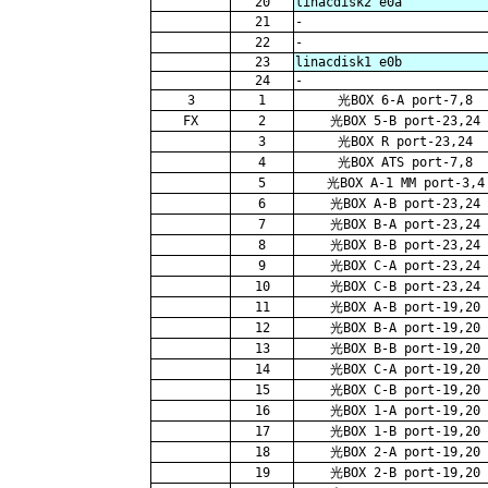
20
linacdisk2 e0a
21
-
22
-
23
linacdisk1 e0b
24
-
3
1
光BOX 6-A port-7,8
FX
2
光BOX 5-B port-23,24
3
光BOX R port-23,24
4
光BOX ATS port-7,8
5
光BOX A-1 MM port-3,4
6
光BOX A-B port-23,24
7
光BOX B-A port-23,24
8
光BOX B-B port-23,24
9
光BOX C-A port-23,24
10
光BOX C-B port-23,24
11
光BOX A-B port-19,20
12
光BOX B-A port-19,20
13
光BOX B-B port-19,20
14
光BOX C-A port-19,20
15
光BOX C-B port-19,20
16
光BOX 1-A port-19,20
17
光BOX 1-B port-19,20
18
光BOX 2-A port-19,20
19
光BOX 2-B port-19,20