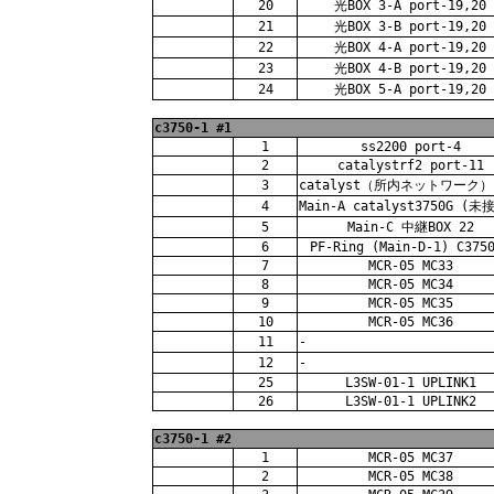
20
光BOX 3-A port-19,20
21
光BOX 3-B port-19,20
22
光BOX 4-A port-19,20
23
光BOX 4-B port-19,20
24
光BOX 5-A port-19,20
c3750-1 #1
1
ss2200 port-4
2
catalystrf2 port-11
3
catalyst（所内ネットワーク） 
4
Main-A catalyst3750G (
5
Main-C 中継BOX 22
6
PF-Ring (Main-D-1) C375
7
MCR-05 MC33
8
MCR-05 MC34
9
MCR-05 MC35
10
MCR-05 MC36
11
-
12
-
25
L3SW-01-1 UPLINK1
26
L3SW-01-1 UPLINK2
c3750-1 #2
1
MCR-05 MC37
2
MCR-05 MC38