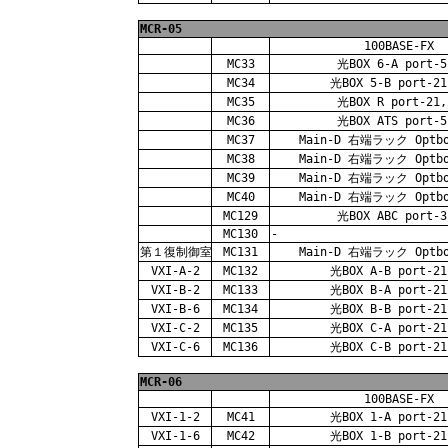
MCR-05
100BASE-FX
MC33
光BOX 6-A port-5
MC34
光BOX 5-B port-21
MC35
光BOX R port-21,
MC36
光BOX ATS port-5
MC37
Main-D 右端ラック Optbo
MC38
Main-D 右端ラック Optbo
MC39
Main-D 右端ラック Optbo
MC40
Main-D 右端ラック Optbo
MC129
光BOX ABC port-3
MC130
-
第１復制御室
MC131
Main-D 右端ラック Optbo
VXI-A-2
MC132
光BOX A-B port-21
VXI-B-2
MC133
光BOX B-A port-21
VXI-B-6
MC134
光BOX B-B port-21
VXI-C-2
MC135
光BOX C-A port-21
VXI-C-6
MC136
光BOX C-B port-21
MCR-06
100BASE-FX
VXI-1-2
MC41
光BOX 1-A port-21
VXI-1-6
MC42
光BOX 1-B port-21