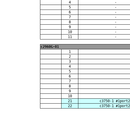
4
-
5
-
6
-
7
-
8
-
9
-
10
-
11
-
c2960G-01
1
2
3
4
5
6
7
8
9
10
21
c3750-1 #1port2
22
c3750-1 #1port2