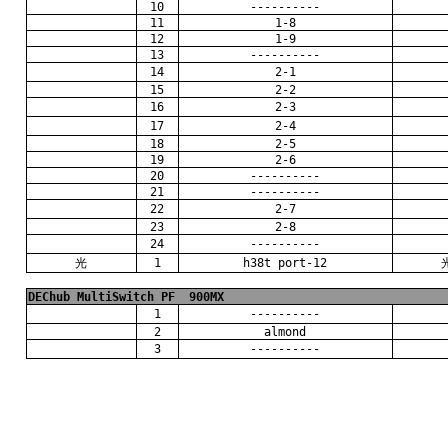
10
----------
11
1-8
12
1-9
13
----------
14
2-1
15
2-2
16
2-3
17
2-4
18
2-5
19
2-6
20
----------
21
----------
22
2-7
23
2-8
24
----------
光
1
h38t port-12
DEChub MultiSwitch PF
900MX
1
----------
2
almond
3
----------