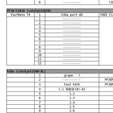
6
----------
(
PF38-C2828 (catalyst2820)
FastMate TX
1
h38a port-40
FDDI Fi
1
----------
2
----------
3
----------
4
----------
5
----------
6
----------
7
----------
8
----------
9
----------
10
----------
11
----------
12
----------
h38a (catalyst3500-XL)
1
grape
?
2
----------
PF38
3
Fast Path
PF38
4
1-1 実験室(B)-01
5
1-2
6
1-3
7
1-4
8
1-5
9
1-6