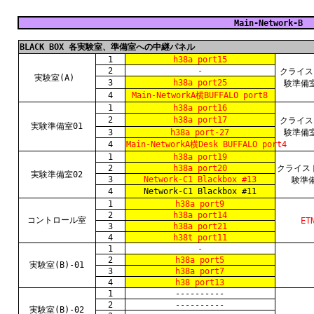
Main-Network-B
BLACK BOX 各実験室、準備室への中継パネル
1
h38a port15
2
-
クライス
実験室(A)
3
h38a port25
験準備室
4
Main-NetworkA横BUFFALO port8
1
h38a port16
2
h38a port17
クライス
実験準備室01
3
h38a port-27
験準備室
4
Main-NetworkA横Desk BUFFALO port4
1
h38a port19
2
h38a port20
クライス
実験準備室02
3
Network-C1 Blackbox #13
験準備
4
Network-C1 Blackbox #11
1
h38a port9
2
h38a port14
コントロール室
ET
3
h38a port21
4
h38t port11
1
-
2
h38a port5
実験室(B)-01
3
h38a port7
4
h38 port13
1
----------
2
----------
実験室(B)-02