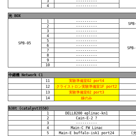
3
----------
4
----------
光 BOX
1
----------
SPB
2
----------
3
----------
4
----------
5
----------
SPB-05
6
----------
SPB-
7
----------
8
----------
9
----------
10
----------
中継機 Network C1
11
実験準備室02 port4
12
クライストロン実験準備室1F port2
13
実験準備室02 port3
14
線のみ
h38t (catalyst3550)
1
DELL8200 eplinac-kn1
2
Cain-E-2 ?
3
----------
4
Main-C FW Linac
5
Main-E buffalo-isk1 port24
(