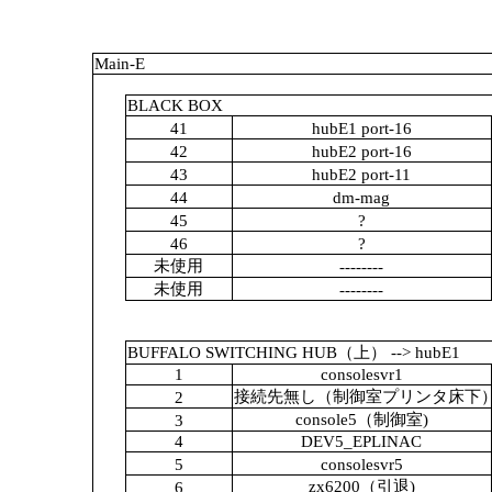
Main-E
BLACK BOX
41
hubE1 port-16
42
hubE2 port-16
43
hubE2 port-11
44
dm-mag
45
?
46
?
未使用
--------
未使用
--------
BUFFALO SWITCHING HUB（上） --> hubE1
1
consolesvr1
接続先無し（制御室プリンタ床下
2
console5（制御室)
3
4
DEV5_EPLINAC
5
consolesvr5
zx6200（引退)
6