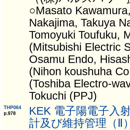
○Masato Kawamura, 
Nakajima, Takuya Na
Tomoyuki Toufuku, 
(Mitsubishi Electric
Osamu Endo, Hisash
(Nihon koushuha Co
(Toshiba Electro-wav
Tokuchi (PPJ)
KEK 電子陽電子
THP064
p.978
計及び維持管理（Ⅱ