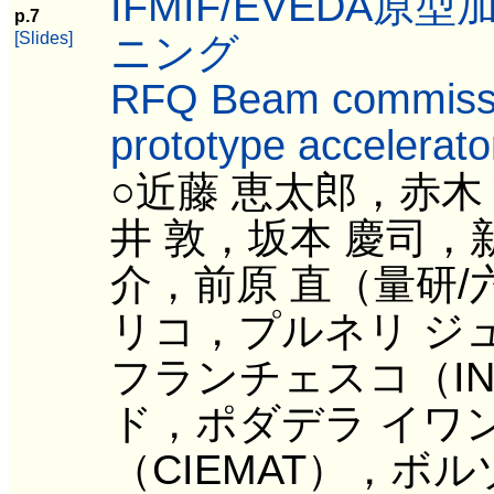
IFMIF/EVEDA
p.7
[Slides]
ニング
RFQ Beam commissi
prototype accelerato
○近藤 恵太郎，赤木
井 敦，坂本 慶司，
介，前原 直（量研
リコ，プルネリ ジ
フランチェスコ（IN
ド，ポダデラ イワ
（CIEMAT），ボルゾ