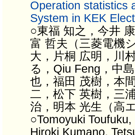
Operation statistics
System in KEK Elect
○東福 知之，今井 
富 哲夫（三菱電機
大，片桐 広明，川村
る，Qiu Feng，
也，福田 茂樹，本間
二，松下 英樹，三浦
治，明本 光生（高
○Tomoyuki Toufuku,
Hiroki Kumano, Tets