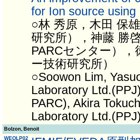
for Ion source usi
○林 秀原，木田 
研究所），神藤 勝啓
PARCセンター）
ー技術研究所）
○Soowon Lim, Yasuo
Laboratory Ltd.(PPJ)
PARC), Akira Tokuch
Laboratory Ltd.(PPJ)
Bolzon, Benoit
WEOLP02