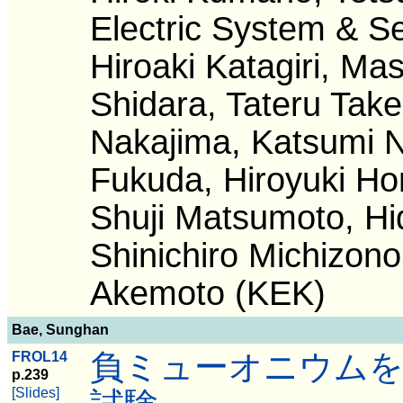
Electric System & Se
Hiroaki Katagiri, M
Shidara, Tateru Tak
Nakajima, Katsumi N
Fukuda, Hiroyuki Ho
Shuji Matsumoto, Hi
Shinichiro Michizono
Akemoto (KEK)
Bae, Sunghan
負ミューオニウムを
FROL14
p.239
[Slides]