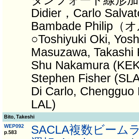
Didier，Carlo Salv
Bambade Phil
○Toshiyuki Oki, Yosh
Masuzawa, Takashi
Shu Nakamura (KEK)
Stephen Fisher (SLA
Di Carlo, Chengguo 
LAL)
Bito, Takeshi
SACLA複数ビー
WEP092
p.583