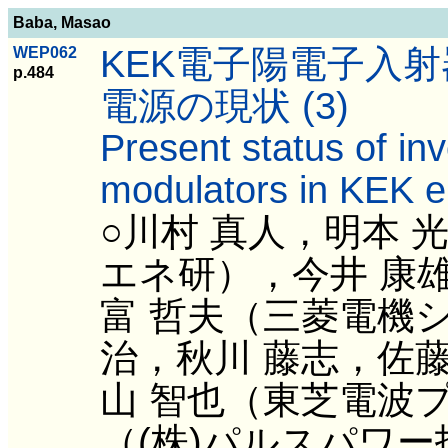
Baba, Masao
KEK電子陽電子入
WEP062
p.484
電源の現状 (3)
Present status of inv
modulators in KEK el
○川村 真人，明本 
エネ研），今井 康雄
富 哲夫（三菱電機
治，秋川 藤志，佐藤
山 智也（東芝電波プ
（(株)パルスパワ