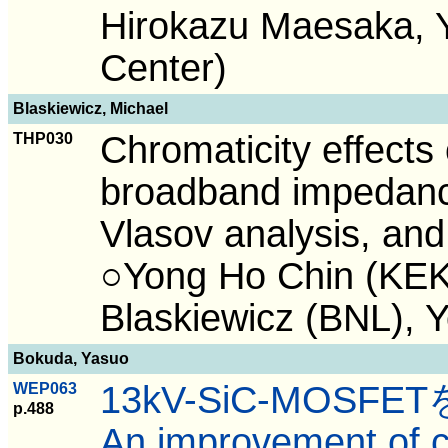
Hirokazu Maesaka, Y
Center)
Blaskiewicz, Michael
Chromaticity effects o
THP030
broadband impedance
Vlasov analysis, and
○Yong Ho Chin (KEK
Blaskiewicz (BNL), 
Bokuda, Yasuo
13kV-SiC-MO
WEP063
p.488
An improvement of 