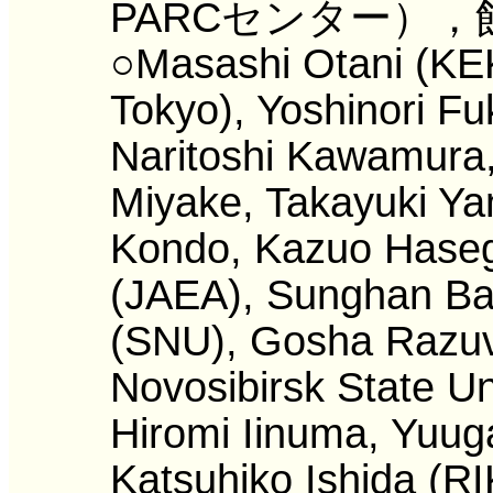
PARCセンター），
○Masashi Otani (KEK
Tokyo), Yoshinori F
Naritoshi Kawamura,
Miyake, Takayuki Ya
Kondo, Kazuo Haseg
(JAEA), Sunghan Ba
(SNU), Gosha Razu
Novosibirsk State Un
Hiromi Iinuma, Yuug
Katsuhiko Ishida (R