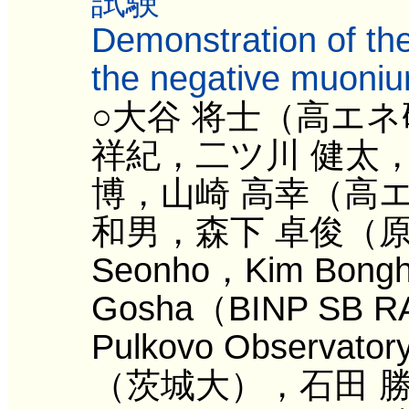
試験
Demonstration of th
the negative muoni
○大谷 将士（高エ
祥紀，二ツ川 健太，
博，山崎 高幸（高
和男，森下 卓俊（原研）
Seonho，Kim Bon
Gosha（BINP SB RAS,
Pulkovo Observ
（茨城大），石田 勝