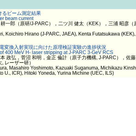
おけるビーム測定結果
er beam current
耕一郎（原研/J-PARC），二ツ川 健太（KEK），三浦 昭彦（原研
i, Koichiro Hirano (J-PARC, JAEA), Kenta Futatsukawa (KEK),
ザー荷電変換入射実現に向けた原理検証実験の進捗状況
on of 400 MeV H- laser stripping at J-PARC 3-GeV RCS
 政弘，菅沼 和明，金正 倫計（原子力機構, J-PARC），佐藤
, レーザー研）
ura, Masahiro Yoshimoto, Kazuaki Suganuma, Michikazu Kinsh
o U., ICR), Hitoki Yoneda, Yurina Michine (UEC, ILS)