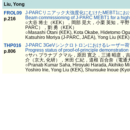
Liu, Yong
J-PARCリニアック大強度化にむけたMEBT1に
FROL09
Beam commissioning of J-PARC MEBT1 for a high
p.216
○大谷 将士（KEK），岡部 晃大，小栗 英知，平野 
PARC），劉 勇（KEK）
○Masashi Otani (KEK), Kota Okabe, Hidetomo Ogur
Katsuhiro Moriya (J-PARC, JAEA), Yong Liu (KEK)
J-PARC 3GeVシンクロトロンにおけるレー
THP016
Progress status of proof-of-principle demonstrati
p.806
○サハ プラナブ クマル，原田 寛之，三浦 昭彦，吉本
介（京大, 化研），米田 仁紀，道根 百合奈（電通大
○Pranab Kumar Saha, Hiroyuki Harada, Akihiko Mi
Yoshiro Irie, Yong Liu (KEK), Shunsuke Inoue (Kyot