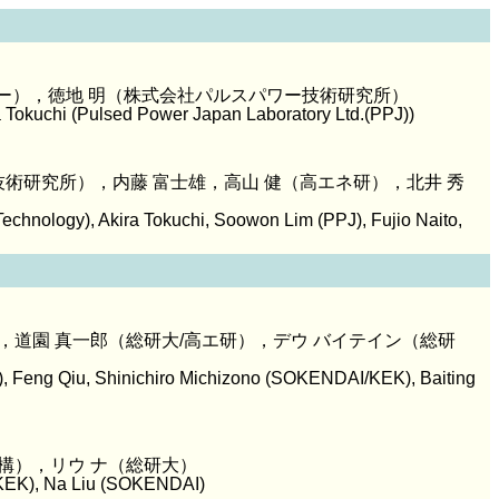
ター），徳地 明（株式会社パルスパワー技術研究所）
 Tokuchi (Pulsed Power Japan Laboratory Ltd.(PPJ))
技術研究所），内藤 富士雄，高山 健（高エネ研），北井 秀
echnology), Akira Tokuchi, Soowon Lim (PPJ), Fujio Naito,
ン，道園 真一郎（総研大/高エ研），デウ バイテイン（総研
, Feng Qiu, Shinichiro Michizono (SOKENDAI/KEK), Baiting
機構），リウ ナ（総研大）
 (KEK), Na Liu (SOKENDAI)