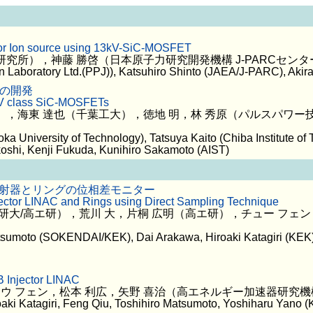
for Ion source using 13kV-SiC-MOSFET
研究所），神藤 勝啓（日本原子力研究開発機構 J-PARCセン
aboratory Ltd.(PPJ)), Katsuhiro Shinto (JAEA/J-PARC), Akira
源の開発
 kV class SiC-MOSFETs
），海東 達也（千葉工大），徳地 明，林 秀原（パルスパワー
niversity of Technology), Tatsuya Kaito (Chiba Institute of T
koshi, Kenji Fukuda, Kunihiro Sakamoto (AIST)
B入射器とリングの位相差モニター
ctor LINAC and Rings using Direct Sampling Technique
総研大/高エ研），荒川 大，片桐 広明（高エ研），チュー フェ
sumoto (SOKENDAI/KEK), Dai Arakawa, Hiroaki Katagiri (KEK)
B Injector LINAC
チュウ フェン，松本 利広，矢野 喜治（高エネルギー加速器研究
oaki Katagiri, Feng Qiu, Toshihiro Matsumoto, Yoshiharu Yano