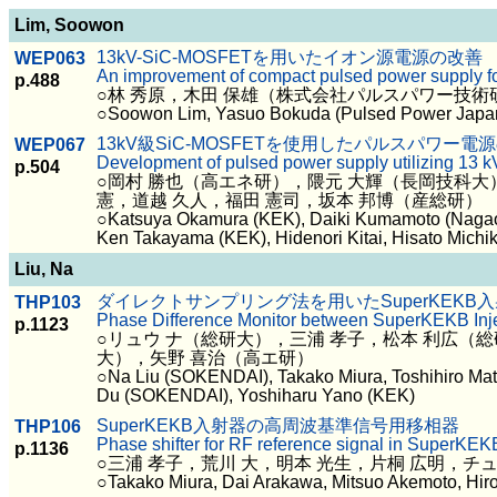
Lim, Soowon
13kV-SiC-MOSFETを用いたイオン源電源の改善
WEP063
An improvement of compact pulsed power supply 
p.488
○林 秀原，木田 保雄（株式会社パルスパワー技術
○Soowon Lim, Yasuo Bokuda (Pulsed Power Japan L
13kV級SiC-MOSFETを使用したパルスパワー電
WEP067
Development of pulsed power supply utilizing 13
p.504
○岡村 勝也（高エネ研），隈元 大輝（長岡技科大
憲，道越 久人，福田 憲司，坂本 邦博（産総研）
○Katsuya Okamura (KEK), Daiki Kumamoto (Nagaoka U
Ken Takayama (KEK), Hidenori Kitai, Hisato Michi
Liu, Na
ダイレクトサンプリング法を用いたSuperKEK
THP103
Phase Difference Monitor between SuperKEKB Inje
p.1123
○リュウ ナ（総研大），三浦 孝子，松本 利広（
大），矢野 喜治（高エ研）
○Na Liu (SOKENDAI), Takako Miura, Toshihiro Mat
Du (SOKENDAI), Yoshiharu Yano (KEK)
SuperKEKB入射器の高周波基準信号用移相器
THP106
Phase shifter for RF reference signal in SuperKEK
p.1136
○三浦 孝子，荒川 大，明本 光生，片桐 広明，
○Takako Miura, Dai Arakawa, Mitsuo Akemoto, Hir