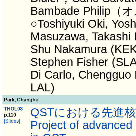
Bambade Phil
○Toshiyuki Oki, Yosh
Masuzawa, Takashi
Shu Nakamura (KEK)
Stephen Fisher (SLA
Di Carlo, Chengguo 
LAL)
Park, Changho
QSTにおける先進核
THOL08
p.110
[Slides]
Project of advanced