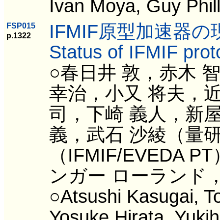
Ivan Moya, Guy Phill
IFMIF原型加速器の
FSP015
p.1322
Status of IFMIF prot
○春日井 敦，赤木 
幸治，小又 将夫，近
司，下崎 義人，新屋
義，武石 沙綾（量
（IFMIF/EVED
ンガー ローランド，
○Atsushi Kasugai, T
Yosuke Hirata, Yuki