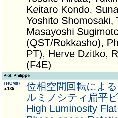
Keitaro Kondo, Sun
Yoshito Shomosaki, 
Masayoshi Sugimoto
(QST/Rokkasho), Ph
PT), Herve Dzitko, R
(F4E)
Piot, Philippe
位相空間回転による
THOM07
p.135
ルミノシティ扁平ビ
High Luminosity Fla