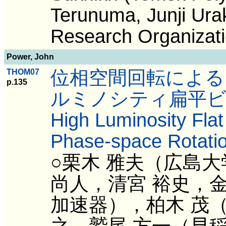
Terunuma, Junji Ura
Research Organizati
Power, John
位相空間回転による
THOM07
p.135
ルミノシティ扁平ビ
High Luminosity Fla
Phase-space Rotation
○栗木 雅夫（広島
尚人，清宮 裕史，金
加速器），柏木 茂
之，鷲尾 方一（早稲