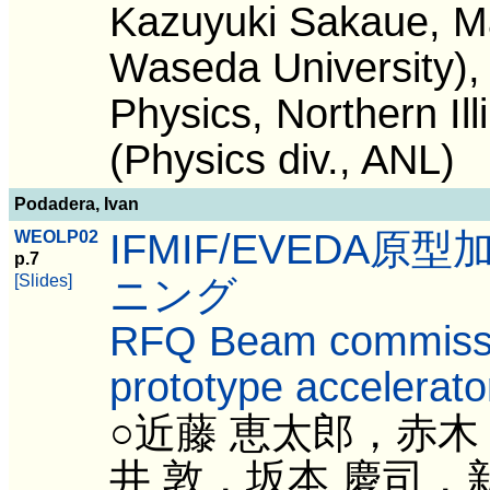
Kazuyuki Sakaue, M
Waseda University), 
Physics, Northern Ill
(Physics div., ANL)
Podadera, Ivan
IFMIF/EVEDA
WEOLP02
p.7
[Slides]
ニング
RFQ Beam commissi
prototype accelerato
○近藤 恵太郎，赤木
井 敦，坂本 慶司，