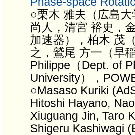
Phase-space Rotation
○栗木 雅夫（広島
尚人，清宮 裕史，金
加速器），柏木 茂
之，鷲尾 方一（早稲
Philippe（Dept. of Ph
University），POWE
○Masaso Kuriki (AdS
Hitoshi Hayano, Nao
Xiuguang Jin, Taro K
Shigeru Kashiwagi (