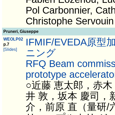
Pol Carbonnier, Cat
Christophe Servoui
Pruneri, Giuseppe
IFMIF/EVEDA
WEOLP02
p.7
[Slides]
ニング
RFQ Beam commissi
prototype accelerato
○近藤 恵太郎，赤木
井 敦，坂本 慶司，
介，前原 直（量研