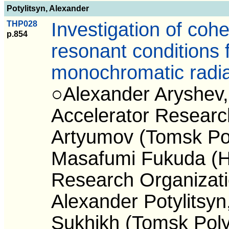
Potylitsyn, Alexander
Investigation of coher
THP028
p.854
resonant conditions 
monochromatic radia
○Alexander Aryshev,
Accelerator Researc
Artyumov (Tomsk Pol
Masafumi Fukuda (H
Research Organizat
Alexander Potylitsyn
Sukhikh (Tomsk Poly