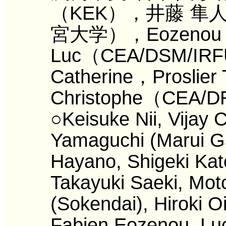
（KEK），井藤 隼
宮大学），Eozenou F
Luc（CEA/DSM/IRF
Catherine，Proslie
Christophe（CEA/
○Keisuke Nii, Vijay 
Yamaguchi (Marui Gal
Hayano, Shigeki Kat
Takayuki Saeki, Mot
(Sokendai), Hiroki O
Fabien Eozenou, Lu