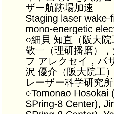
ザー航跡場加速
Staging laser wake-fi
mono-energetic elec
○細貝 知直（阪大
敬一（理研播磨），
フ アレクセイ，パ
沢 優介（阪大院工
レーザー科学研究所
○Tomonao Hosokai (
SPring-8 Center), J