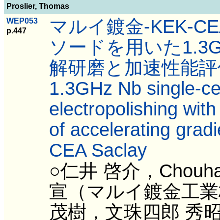
Proslier, Thomas
マルイ鍍金-KEK-C
WEP053
p.447
ソードを用いた1.3
解研磨と加速性能評
1.3GHz Nb single-cell
electropolishing wit
of accelerating gra
CEA Saclay
○仁井 啓介，Chouh
宣（マルイ鍍金工業
茂樹，文珠四郎 秀昭