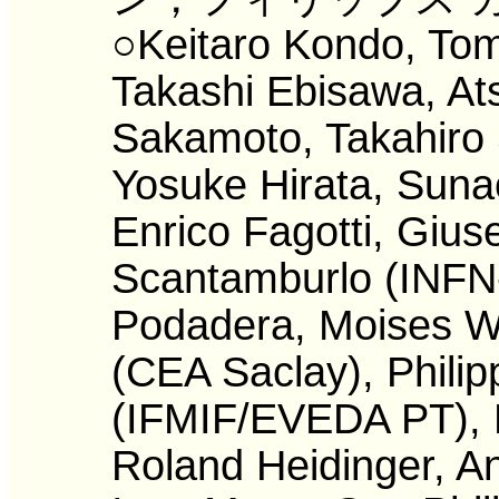
○Keitaro Kondo, Tom
Takashi Ebisawa, Ats
Sakamoto, Takahiro
Yosuke Hirata, Sun
Enrico Fagotti, Giu
Scantamburlo (INFN-
Podadera, Moises W
(CEA Saclay), Phili
(IFMIF/EVEDA PT), 
Roland Heidinger, An