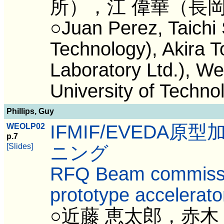
所），江 偉華（長
○Juan Perez, Taichi 
Technology), Akira 
Laboratory Ltd.), W
University of Techno
Phillips, Guy
IFMIF/EVEDA
WEOLP02
p.7
[Slides]
ニング
RFQ Beam commissi
prototype accelerato
○近藤 恵太郎，赤木