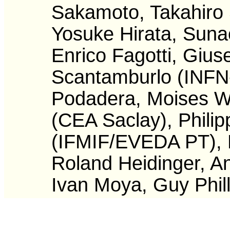
Sakamoto, Takahiro
Yosuke Hirata, Sun
Enrico Fagotti, Giu
Scantamburlo (INFN-
Podadera, Moises W
(CEA Saclay), Phili
(IFMIF/EVEDA PT), 
Roland Heidinger, An
Ivan Moya, Guy Phill