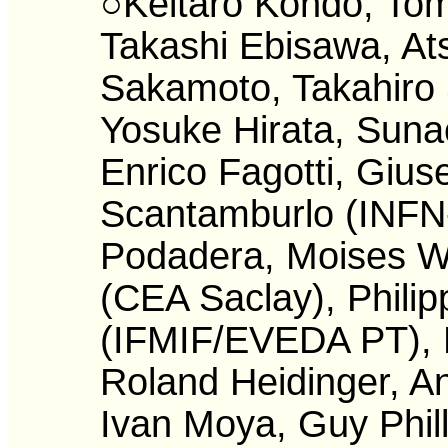
○Keitaro Kondo, Tom
Takashi Ebisawa, Ats
Sakamoto, Takahiro
Yosuke Hirata, Sun
Enrico Fagotti, Giu
Scantamburlo (INFN-
Podadera, Moises W
(CEA Saclay), Phili
(IFMIF/EVEDA PT), 
Roland Heidinger, An
Ivan Moya, Guy Phill