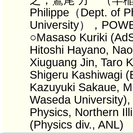
Philippe（Dept. of Ph
University），POWE
○Masaso Kuriki (AdS
Hitoshi Hayano, Nao
Xiuguang Jin, Taro K
Shigeru Kashiwagi (
Kazuyuki Sakaue, M
Waseda University), 
Physics, Northern Ill
(Physics div., ANL)