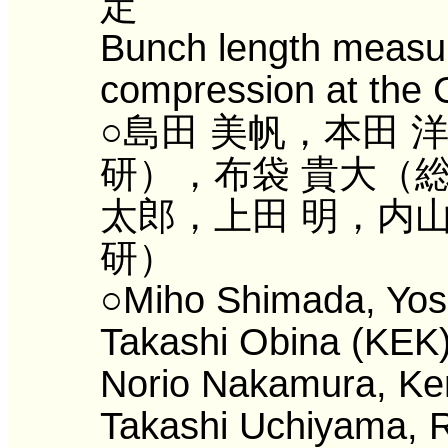
定
Bunch length measu
compression at the
○島田 美帆，本田 
研），布袋 貴大（総
太郎，上田 明，内山
研）
○Miho Shimada, Yos
Takashi Obina (KEK)
Norio Nakamura, Ken
Takashi Uchiyama, 