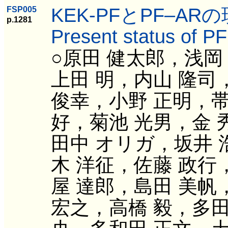
KEK-PFとPF‒AR
FSP005
p.1281
Present status of P
○原田 健太郎，浅岡
上田 明，内山 隆司
俊幸，小野 正明，帯
好，菊池 光男，金 
田中 オリガ，坂井 
木 洋征，佐藤 政行
屋 達郎，島田 美帆
宏之，高橋 毅，多田