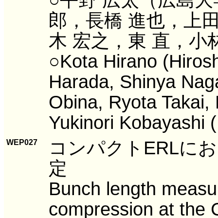
郎，長橋 進也，上田
木 宏之，東 直，小
○Kota Hirano (Hirosh
Harada, Shinya Naga
Obina, Ryota Takai, 
Yukinori Kobayashi 
コンパクトERLに
WEP027
定
Bunch length measu
compression at the