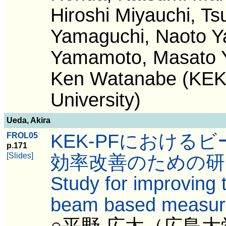
Hiroshi Miyauchi, Ts
Yamaguchi, Naoto 
Yamamoto, Masato Yo
Ken Watanabe (KEK)
University)
Ueda, Akira
KEK-PFにおける
FROL05
p.171
[Slides]
効率改善のための研
Study for improving t
beam based measur
○平野 広太（広島