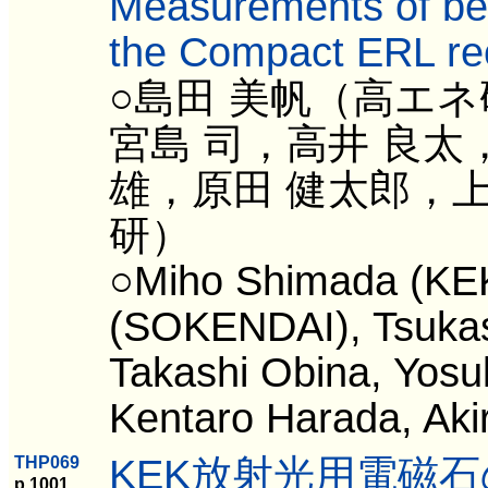
Measurements of bea
the Compact ERL rec
○島田 美帆（高エ
宮島 司，高井 良太
雄，原田 健太郎，上
研）
○Miho Shimada (KEK)
(SOKENDAI), Tsukas
Takashi Obina, Yos
Kentaro Harada, Ak
KEK放射光用電磁
THP069
p.1001