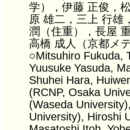
学），伊藤 正俊，松
原 雄二，三上 行雄
潤（住重），長屋 
高橋 成人（京都メ
○Mitsuhiro Fukuda, T
Yuusuke Yasuda, Ma
Shuhei Hara, Huiwen
(RCNP, Osaka Univer
(Waseda University)
University), Hiroshi
Masatoshi Itoh, Yoh