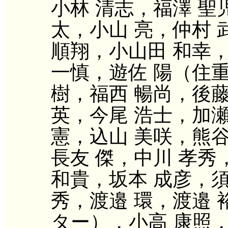
小林 清志，福澤 聖
太，小山 亮，仲村 
順翔，小山田 和幸，
一慎，遊佐 陽（住
樹，福西 暢尚，後藤
英，今尾 浩士，加瀬
憲，込山 美咲，熊谷
長友 傑，中川 孝秀
和貴，坂本 成彦，須
秀，渡邉 環，渡邉 
ター），小高 康照