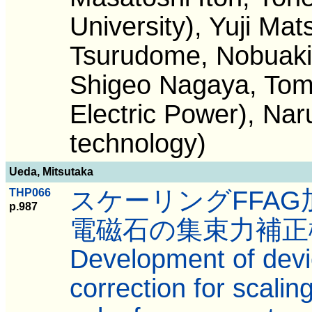
University), Yuji Ma
Tsurudome, Nobuaki 
Shigeo Nagaya, Tom
Electric Power), Nar
technology)
Ueda, Mitsutaka
スケーリングFFA
THP066
p.987
電磁石の集束力補正
Development of devic
correction for scali