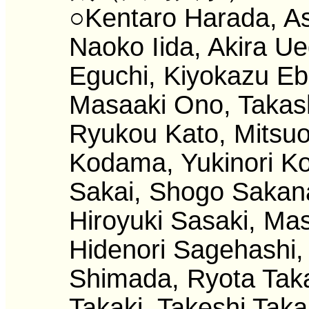
○Kentaro Harada, As
Naoko Iida, Akira U
Eguchi, Kiyokazu Ebi
Masaaki Ono, Takas
Ryukou Kato, Mitsuo
Kodama, Yukinori Ko
Sakai, Shogo Sakan
Hiroyuki Sasaki, Mas
Hidenori Sagehashi,
Shimada, Ryota Takai
Takaki, Takeshi Taka