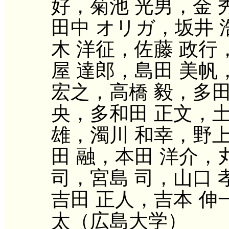
好，菊池 光男，金 
田中 オリガ，坂井 
木 洋征，佐藤 政行
屋 達郎，島田 美帆
宏之，高橋 毅，多田
央，多和田 正文，土
雄，濁川 和幸，野上
田 融，本田 洋介，
司，宮島 司，山口 
吉田 正人，吉本 伸
太（広島大学）