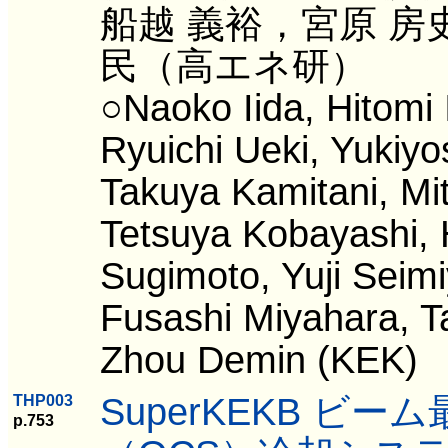
船越 義裕，宮原 房
民（高エネ研）
○Naoko Iida, Hitomi 
Ryuichi Ueki, Yukiyos
Takuya Kamitani, Mi
Tetsuya Kobayashi, 
Sugimoto, Yuji Seimi
Fusashi Miyahara, T
Zhou Demin (KEK)
SuperKEKB ビ
THP003
p.753