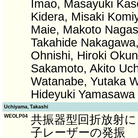
Imao, Masayuki Kas
Kidera, Misaki Komi
Maie, Makoto Nagas
Takahide Nakagawa,
Ohnishi, Hiroki Oku
Sakamoto, Akito Uc
Watanabe, Yutaka W
Hideyuki Yamasawa 
Uchiyama, Takashi
共振器型回折放射に
WEOLP04
子レーザーの発振