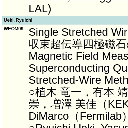
LAL)
Ueki, Ryuichi
Single Stretche
WEOM09
収束超伝導四極磁石
Magnetic Field Meas
Superconducting Qua
Stretched-Wire Met
○植木 竜一，有本 
崇，増澤 美佳（KEK）
DiMarco（Fermilab
○Ryuichi Ueki, Yasus