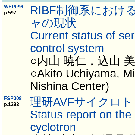
RIBF制御系にお
WEP096
p.597
ャの現状
Current status of ser
control system
○内山 暁仁，込山
○Akito Uchiyama, M
Nishina Center)
理研AVFサイクロ
FSP008
p.1293
Status report on th
cyclotron