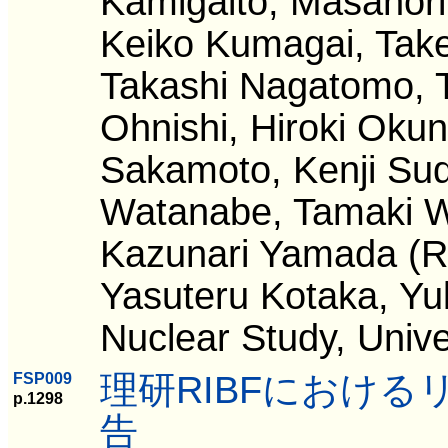
Kamigaito, Masanori
Keiko Kumagai, Tak
Takashi Nagatomo, 
Ohnishi, Hiroki Oku
Sakamoto, Kenji Sud
Watanabe, Tamaki W
Kazunari Yamada (R
Yasuteru Kotaka, Yuk
Nuclear Study, Unive
理研RIBFにおけ
FSP009
p.1298
告