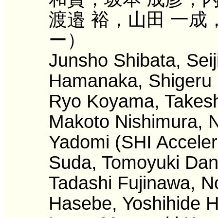
渡邉 裕，山田 一成
ー）
Junsho Shibata, Sei
Hamanaka, Shigeru I
Ryo Koyama, Takesh
Makoto Nishimura, No
Yadomi (SHI Accelera
Suda, Tomoyuki Dant
Tadashi Fujinawa, N
Hasebe, Yoshihide Hi