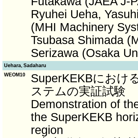
Futakawa (JAEA J-P
Ryuhei Ueha, Yasuh
(MHI Machinery Sys
Tsubasa Shimada (MT
Serizawa (Osaka Uni
Uehara, Sadaharu
SuperKEKBに
WEOM10
ステムの実証試験
Demonstration of the
the SuperKEKB horizo
region