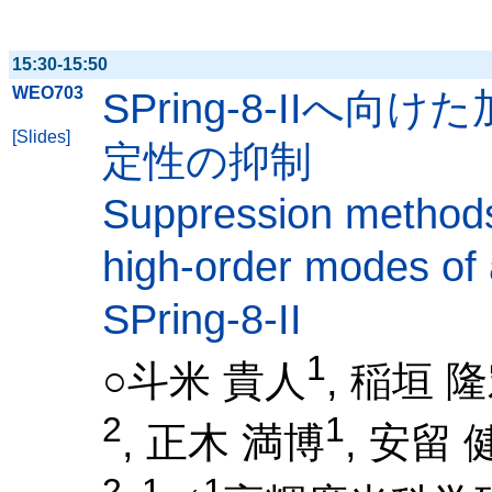
15:30-15:50
WEO703
SPring-8-II
[Slides]
定性の抑制
Suppression methods 
high-order modes of 
SPring-8-II
1
○斗米 貴人
, 稲垣 
2
1
, 正木 満博
, 安留 
2, 1
1