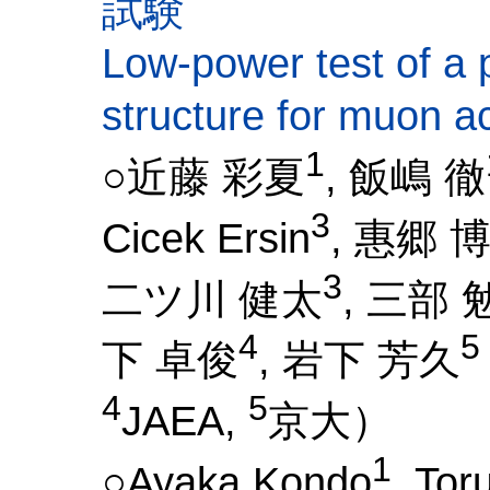
試験
Low-power test of a
structure for muon a
1
○近藤 彩夏
, 飯嶋 徹
3
Cicek Ersin
, 惠郷 
3
二ツ川 健太
, 三部 
4
5
下 卓俊
, 岩下 芳久
4
5
JAEA,
京大）
1
○Ayaka Kondo
, Toru