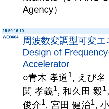
Agency）
15:50-16:10
WEO604
周波数変調型可変エ
Design of Frequency
Accelerator
1
○青木 孝道
, えび名
1
1
関 孝義
, 和久田 毅
1
1
俊介
, 宮田 健治
, 