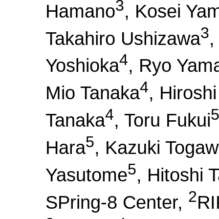
3
Hamano
, Kosei Ya
3
Takahiro Ushizawa
,
4
Yoshioka
, Ryo Yam
4
Mio Tanaka
, Hirosh
4
Tanaka
, Toru Fukui
5
Hara
, Kazuki Toga
5
Yasutome
, Hitoshi 
2
SPring-8 Center,
RI