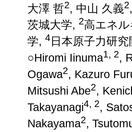
2
2
大澤 哲
, 中山 久義
2
茨城大学,
高エネル
4
学,
日本原子力研究
1, 2
○Hiromi Iinuma
, 
2
Ogawa
, Kazuro Fu
2
Mitsushi Abe
, Kenic
4, 2
Takayanagi
, Sat
2
Nakayama
, Tsutom