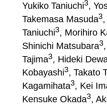
3
Yukiko Taniuchi
, Yo
3
Takemasa Masuda
,
3
Taniuchi
, Morihiro 
3
Shinichi Matsubara
3
Tajima
, Hideki Dew
3
Kobayashi
, Takato 
3
Kagamihata
, Kei I
3
Kensuke Okada
, Ak