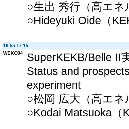
○生出 秀行（高エ
○Hideyuki Oide（K
16:55-17:15
WEKO04
SuperKEKB/Bell
Status and prospects
experiment
○松岡 広大（高エ
○Kodai Matsuoka