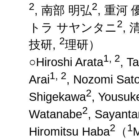
2
2
, 南部 明弘
, 重河 
2
トラ サヤンタニ
, 
2
技研,
理研）
1, 2
○Hiroshi Arata
, T
1, 2
Arai
, Nozomi Sat
2
Shigekawa
, Yousu
2
Watanabe
, Sayanta
2
1
Hiromitsu Haba
（