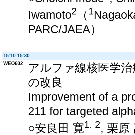
2
1
Iwamoto
（
Nagaoka
PARC/JAEA）
15:10-15:30
WEO602
アルファ線核医学治療
の改良
Improvement of a pro
211 for targeted alph
1, 2
○安良田 寛
, 栗原