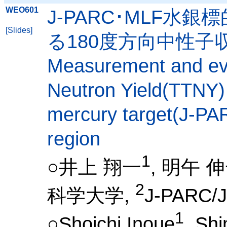
WEO601
J-PARC･MLF
[Slides]
る180度方向中性子収
Measurement and eva
Neutron Yield(TTNY) 
mercury target(J-PA
region
1
○井上 翔一
, 明午 
2
科学大学,
J-PARC/
1
○Shoichi Inoue
, Shi