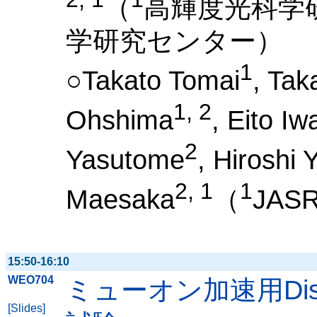
（
高輝度光科学
学研究センター）
1
○Takato Tomai
, Tak
1, 2
Ohshima
, Eito Iw
2
Yasutome
, Hiroshi
2, 1
1
Maesaka
（
JASR
15:50-16:10
WEO704
ミューオン加速用Disk
[Slides]