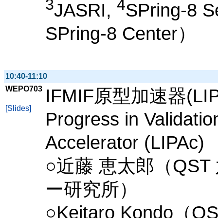
3
4
JASRI,
SPring-8 Se
SPring-8 Center）
10:40-11:10
WEPO703
IFMIF原型加速器(L
[Slides]
Progress in Validatio
Accelerator (LIPAc)
○近藤 恵太郎（QS
ー研究所）
○Keitaro Kondo（QST