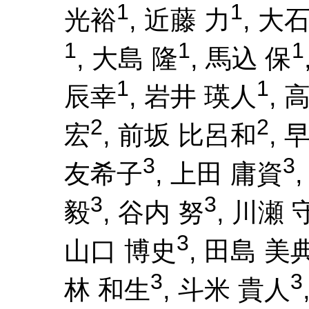
1
1
光裕
, 近藤 力
, 大
1
1
1
, 大島 隆
, 馬込 保
1
1
辰幸
, 岩井 瑛人
, 
2
2
宏
, 前坂 比呂和
, 
3
3
友希子
, 上田 庸資
3
3
毅
, 谷内 努
, 川瀬 
3
山口 博史
, 田島 美
3
3
林 和生
, 斗米 貴人