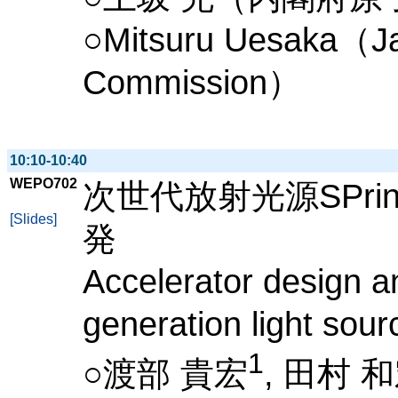
○Mitsuru Uesaka（Ja
Commission）
10:10-10:40
WEPO702
次世代放射光源SPri
[Slides]
発
Accelerator design a
generation light sour
1
○渡部 貴宏
, 田村 