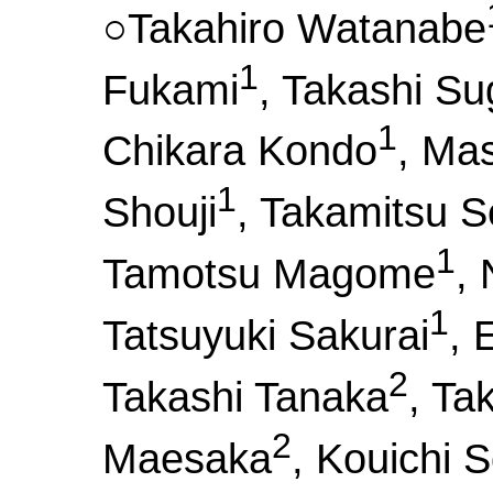
○Takahiro Watanabe
1
Fukami
, Takashi S
1
Chikara Kondo
, Ma
1
Shouji
, Takamitsu S
1
Tamotsu Magome
,
1
Tatsuyuki Sakurai
, 
2
Takashi Tanaka
, Ta
2
Maesaka
, Kouichi 