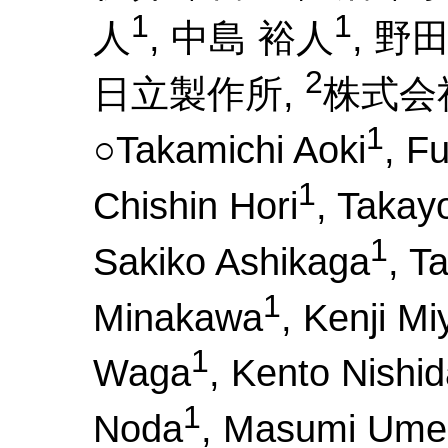
1
1
人
, 中島 裕人
, 野
2
日立製作所,
株式会
1
○Takamichi Aoki
, F
1
Chishin Hori
, Takay
1
Sakiko Ashikaga
, T
1
Minakawa
, Kenji Mi
1
Waga
, Kento Nishi
1
Noda
, Masumi Um