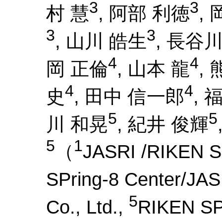
3
3
村 慧
, 阿部 利徳
,
3
3
, 山川 皓生
, 長谷川
4
4
岡 正倫
, 山本 龍
,
4
4
史
, 田中 信一郎
, 
5
5
川 和晃
, 紀井 俊輝
5
1
（
JASRI /RIKEN S
SPring-8 Center/JA
5
Co., Ltd.,
RIKEN SP