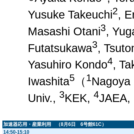
2
Yusuke Takeuchi
, E
3
Masashi Otani
, Yu
3
Futatsukawa
, Tsut
4
Yasuhiro Kondo
, Ta
5
1
Iwashita
（
Nagoya 
3
4
Univ.,
KEK,
JAEA,
加速器応用・産業利用 （8月6日 6号館61C）
14:50-15:10